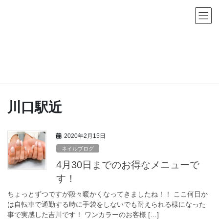
コ
ナ
ン
ビ
テ
ゲ
ン
ー
ツ
シ
Bijou Fleurからのお知らせ
へ
ョ
ス
ン
キ
に
HOME
Bijou Fleurからのお知らせ
川口駅近
ッ
移
プ
動
川口駅近
2020年2月15日
ネイルブログ
4月30日までのお得なメニューで
す！
ちょっとずつですが段々暖かくなってきましたね！！ ここ何日か
は自転車で通勤する時に手袋をしないでも耐えられる様になった
事で実感した吉川です！ ワンカラーのお客様 […]