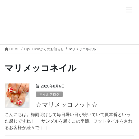
コ
ナ
ン
ビ
テ
ゲ
ン
ー
ツ
シ
Bijou Fleurからのお知らせ
へ
ョ
ス
ン
キ
に
HOME
Bijou Fleurからのお知らせ
マリメッコネイル
ッ
移
プ
動
マリメッコネイル
2020年8月6日
ネイルブログ
☆マリメッコフット☆
こんにちは。梅雨明けして毎日暑い日が続いていて夏本番といっ
た感じですね！ サンダルを履くこの季節、フットネイルをされ
るお客様が続々で […]