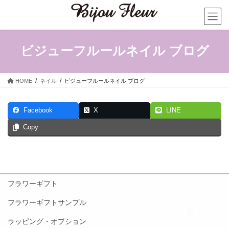
コ
ナ
ン
ビ
テ
ゲ
ン
ー
ツ
シ
ビジューフルールネイル ブログ
へ
ョ
ス
ン
キ
に
HOME
ネイル
ビジューフルールネイル ブログ
ッ
移
プ
動
Facebook
X
LINE
Copy
フラワーギフト
フラワーギフトサンプル
ラッピング・オプション