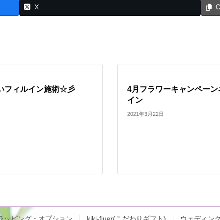
X
C
いフィルイン施術☆彡
4月フラワーキャンペーン
イン
2021年3月22日
ラッピング・オプション
kiki-fluer(こだわりギフト)
ウェディン