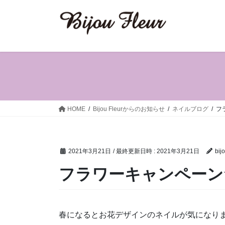
コ
ナ
ン
ビ
テ
ゲ
ン
ー
ツ
シ
へ
ョ
ス
ン
キ
に
ッ
移
HOME
Bijou Fleurからのお知らせ
ネイルブログ
フ
プ
動
2021年3月21日
/ 最終更新日時 :
2021年3月21日
bijo
フラワーキャンペーン
春になるとお花デザインのネイルが気になり